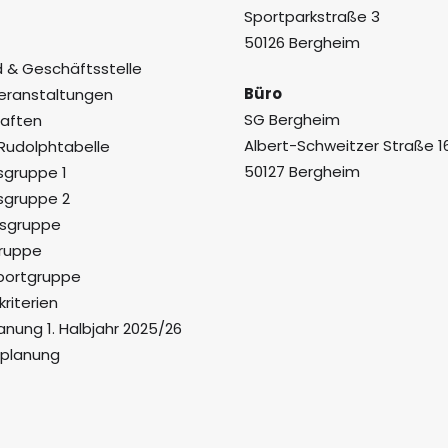
Sportparkstraße 3
50126 Bergheim
 & Geschäftsstelle
Büro
eranstaltungen
SG Bergheim
aften
Albert-Schweitzer Straße 1
Rudolphtabelle
50127 Bergheim
sgruppe 1
sgruppe 2
gsgruppe
ruppe
portgruppe
riterien
anung 1. Halbjahr 2025/26
splanung