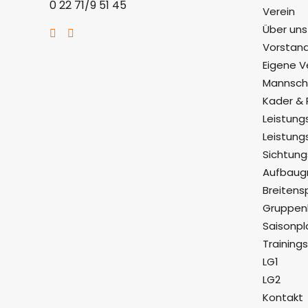
0 22 71/9 51 45
Verein
Über uns
Vorstand
Eigene V
Mannsch
Kader & 
Leistung
Leistung
Sichtun
Aufbaug
Breitens
Gruppenk
Saisonpl
Training
LG1
LG2
Kontakt