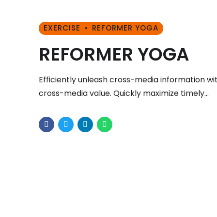
EXERCISE
REFORMER YOGA
REFORMER YOGA
Efficiently unleash cross-media information wi
cross-media value. Quickly maximize timely
deliverables for real-time schemas.