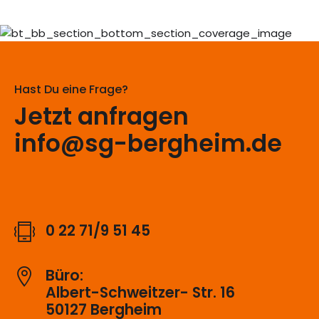
8
0
8
9
9
0
Hast Du eine Frage?
0
Jetzt anfragen
info@sg-bergheim.de
0 22 71/9 51 45
Büro:
Albert-Schweitzer- Str. 16
50127 Bergheim