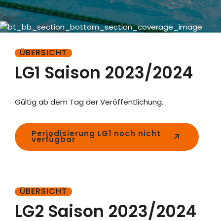
0
ÜBERSICHT
1
LG1 Saison 2023/2024
2
Gültig ab dem Tag der Veröffentlichung.
0
3
Periodisierung LG1 noch nicht
1
verfügbar
4
2
5
ÜBERSICHT
3
LG2 Saison 2023/2024