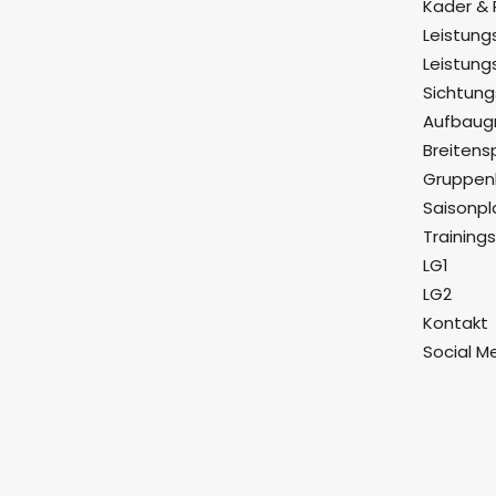
Kader & 
Leistung
Leistung
Sichtun
Aufbaug
Breitens
Gruppenk
Saisonpl
Training
LG1
LG2
Kontakt
Social M