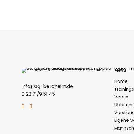
Menü
Home
info@sg-bergheim.de
Training
0 22 71/9 51 45
Verein
Über uns
Vorstand
Eigene V
Mannsch