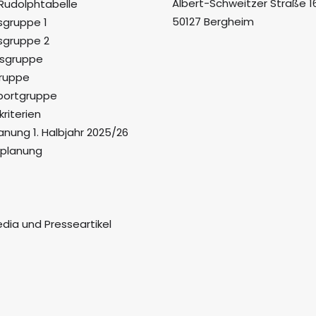
Albert-Schweitzer Straße 1
Rudolphtabelle
50127 Bergheim
sgruppe 1
sgruppe 2
gsgruppe
ruppe
portgruppe
riterien
anung 1. Halbjahr 2025/26
splanung
edia und Presseartikel