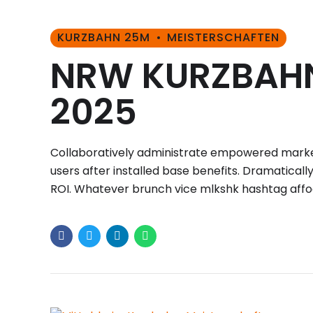
KURZBAHN 25M
MEISTERSCHAFTEN
NRW KURZBAH
2025
Collaboratively administrate empowered marke
users after installed base benefits. Dramatical
ROI. Whatever brunch vice mlkshk hashtag aff