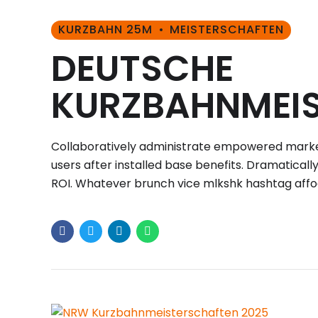
KURZBAHN 25M
MEISTERSCHAFTEN
DEUTSCHE
KURZBAHNMEIS
Collaboratively administrate empowered marke
users after installed base benefits. Dramatical
ROI. Whatever brunch vice mlkshk hashtag aff